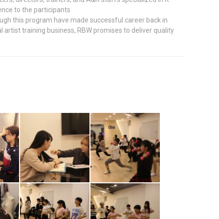
ence to the participants
ough this program have made successful career back in
al artist training business, RBW promises to deliver quality