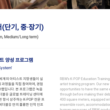
(단기, 중·장기)
erm, Medium/Long term)
스트 양성 프로그램
 System’
 전세계의 아티스트 지망생들이 실
RBW’s K-POP Education Training 
의 과정들을 직접 참여하여, 경험
artist training program. Our new
그램입니다. 본 프로그램은 녹음
opportunities to have the same
알비더블유 글로벌 트레이닝 센터에
through before making their deb
 항시 상주하는 K-POP 전문 프
400 square meters, equipped with 
알비더블유 만의 훌륭한 인적 인프
ensemble room, accommodations, 
human resources of RBW, producer