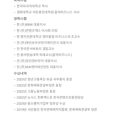
학력사항
– 한국외국어대학교 학사
– 경희대학교 아트퓨전대학원 음악비즈니스 석사
경력사항
– 현 (주)RBW 대표이사
– 현 (주)콘텐츠엑스 이사회 의장
– 현 명지전문대학교 엔터융합 비즈니스과 조교수
– 전 (주)레인보우브릿지에이전시 대표이사
– 전 한국콘서바토리 겸임교수
– 전 동아방송대학 외래교수(음악비즈니스)
– 전 (주)모던앤브릿지 대표이사
– 전 (주)WA엔터테인먼트 대표이사
수상내역
– 2023년 청년고용촉진 유공 국무총리 표창
– 2022년 문화체육관광부장관 표창
– 2022년 고용노동부장관 표창
– 2022년 뉴시스 한류엑스포 한국콘텐츠진흥원장상
– 2020년 중소벤처기업부 장관상 수상
– 2019년 사단법인 한국연예제작자협회, 문화체육관광부 장관